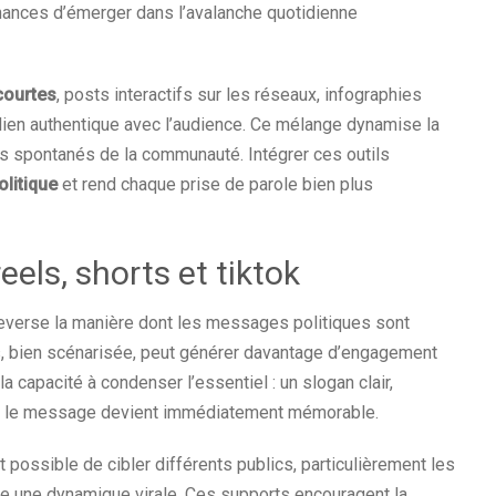
chances d’émerger dans l’avalanche quotidienne
courtes
, posts interactifs sur les réseaux, infographies
 lien authentique avec l’audience. Ce mélange dynamise la
ges spontanés de la communauté. Intégrer ces outils
litique
et rend chaque prise de parole bien plus
eels, shorts et tiktok
verse la manière dont les messages politiques sont
s, bien scénarisée, peut générer davantage d’engagement
a capacité à condenser l’essentiel : un slogan clair,
 et le message devient immédiatement mémorable.
ent possible de cibler différents publics, particulièrement les
ge une dynamique virale. Ces supports encouragent la