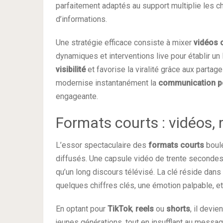
parfaitement adaptés au support multiplie les 
d’informations.
Une stratégie efficace consiste à mixer
vidéos 
dynamiques et interventions live pour établir un
visibilité
et favorise la viralité grâce aux parta
modernise instantanément la
communication po
engageante.
Formats courts : vidéos, r
L’essor spectaculaire des
formats courts
boule
diffusés. Une capsule vidéo de trente seconde
qu’un long discours télévisé. La clé réside dans l
quelques chiffres clés, une émotion palpable,
En optant pour
TikTok
,
reels
ou
shorts
, il devi
jeunes générations, tout en insufflant au messa