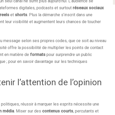
un seul canal ne suffit plus aujourd’hui. L’audience se
plateformes digitales, podcasts et surtout
réseaux sociaux
reels
et
shorts
. Plus la démarche s’inscrit dans une
nt leur visibilité et augmentent leurs chances de toucher
u message selon ses propres codes, que ce soit au niveau
ité offre la possibilité de multiplier les points de contact
nt en matière de
formats
pour surprendre un public
ique ; pour en savoir davantage sur les techniques
nir l’attention de l’opinion
olitiques, réussir à marquer les esprits nécessite une
on média
. Miser sur des
contenus courts
, percutants et