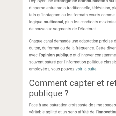
Déployer une
stratégie de communication
sur 
disperse entre radio traditionnelle, télévision, 
tels qu’Instagram ou les formats courts comme
logique
multicanal
, plus les candidats maximise
de nouveaux segments de l’électorat.
Chaque canal demande une adaptation précise d
du ton, du format ou de la fréquence. Cette divers
avec
l’opinion publique
et d’innover constamme
souvent saturé par l’information politique class
employées, vous pouvez
voir la suite
.
Comment capter et rete
publique ?
Face à une saturation croissante des messages p
véritable agilité et un sens affûté de
l’innovati