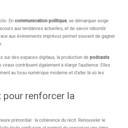
blic. En
communication politique
, se démarquer exige
scours aux tendances actuelles, et de savoir rebondir
té face aux événements imprévus permet souvent de gagner
e.
ats sur des espaces digitaux, la production de
podcasts
 viraux contribuent également à élargir l’audience. Elles
nement au tissu numérique moderne et d’aller là où les
 pour renforcer la
meure primordial : la cohérence du récit. Renouveler le
ite toute confusion et permet de conserver une ligne