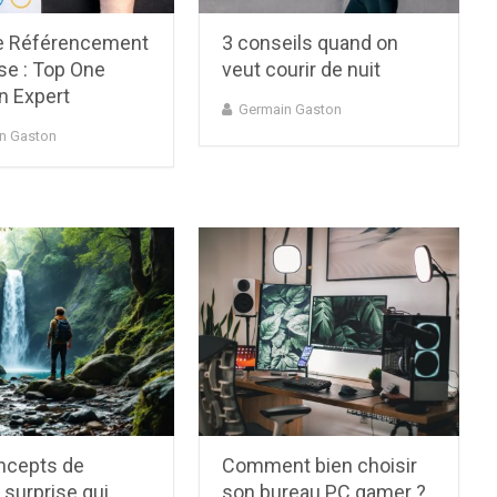
 Référencement
3 conseils quand on
se : Top One
veut courir de nuit
n Expert
Germain Gaston
n Gaston
ncepts de
Comment bien choisir
surprise qui
son bureau PC gamer ?