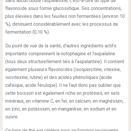
sans aucun doute l’aspalantine, c’est-à-dire un type de
flavonoïde sous forme glucosidique. Ses concentrations,
plus élevées dans les feuilles non fermentées (environ 10
%), diminuent considérablement avec les processus de
fermentation (0,10 %).
Du point de vue de la santé, d’autres ingrédients actifs
importants comprennent la notophagine et l’aspalaline
(tous deux structurellement liés à l’aspalantine). Il contient
également plusieurs flavonoïdes (isoquercitine, vitexine,
isovitexine, rutine) et des acides phénoliques (acide
caféique, acide férulique). Il ne faut donc pas oublier que
cette boisson est également riche en protéines, en sels
minéraux, en vitamine C, en fer, en calcium, en magnésium,
en zinc, en potassium, en manganèse, en sodium et en
cuivre.
Ce type de thé est célèbre pour sa fonction revigorante